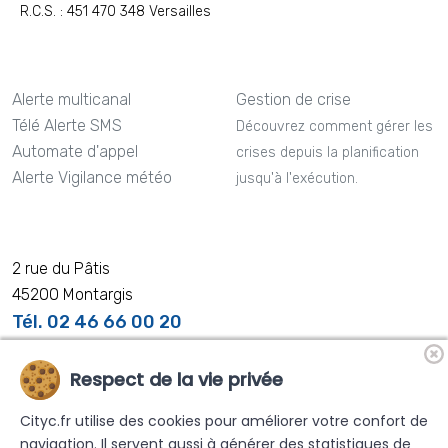
R.C.S. : 451 470 348 Versailles
Alerte multicanal
Gestion de crise
Télé Alerte SMS
Découvrez comment gérer les
Automate d'appel
crises depuis la planification
Alerte Vigilance météo
jusqu'à l'exécution.
2 rue du Pâtis
45200 Montargis
Tél. 02 46 66 00 20
Respect de la vie privée
Cityc.fr utilise des cookies pour améliorer votre confort de
Nos distributeurs partenaires
navigation. Il servent aussi à générer des statistiques de