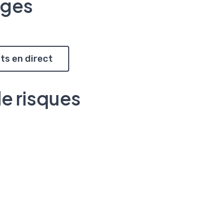
ages
ts en direct
de risques