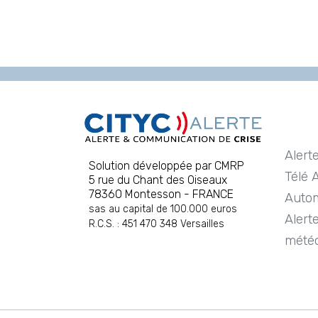
Alert
Solution développée par CMRP
Télé 
5 rue du Chant des Oiseaux
78360 Montesson - FRANCE
Autom
sas au capital de 100.000 euros
Alert
R.C.S. : 451 470 348 Versailles
mété