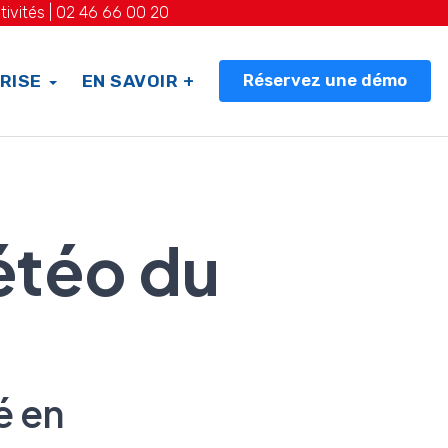
tivités |
02 46 66 00 20
Réservez une démo
RISE
EN SAVOIR +
étéo du
é en