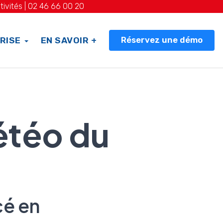
tivités |
02 46 66 00 20
Réservez une démo
RISE
EN SAVOIR +
étéo du
cé en