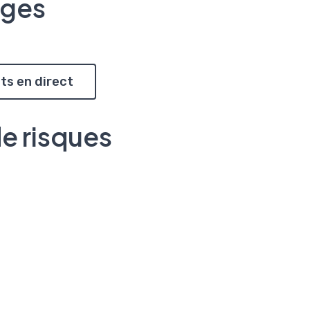
ages
ts en direct
de risques