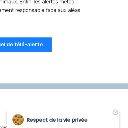
animaux. Enfin, les alertes météo
tement responsable face aux aléas
iel de télé-alerte
Nos distributeurs
Respect de la vie privée
gis