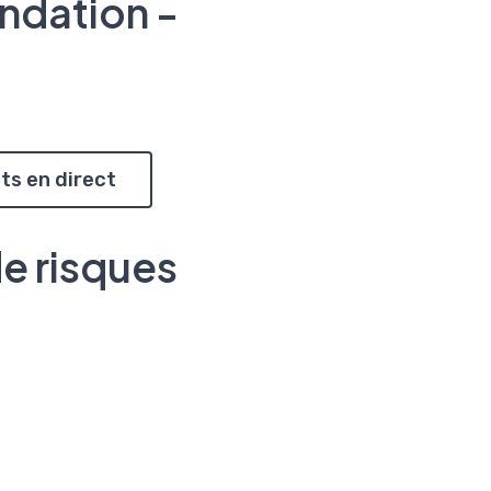
ndation -
ts en direct
de risques