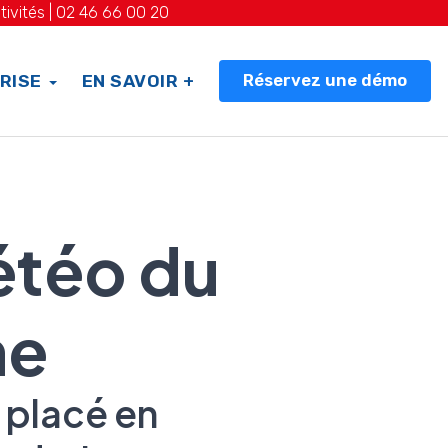
tivités |
02 46 66 00 20
Réservez une démo
RISE
EN SAVOIR +
étéo du
ne
 placé en