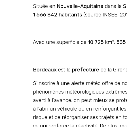
Située en
Nouvelle-Aquitaine
dans le
S
1 566 842 habitants
(source INSEE, 201
Avec une superficie de
10 725 km²
,
535
Bordeaux
est la
préfecture
de la Giron
S’inscrire à une alerte météo offre de n
phénomènes météorologiques extrêmes co
averti à l’avance, on peut mieux se pro
à l’abri un véhicule ou en renforçant le
risque et de réorganiser ses trajets en t
ce qui renforce la réactivité. De plus, ce