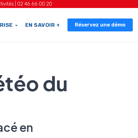
tivités |
02 46 66 00 20
Réservez une démo
RISE
EN SAVOIR +
étéo du
acé en