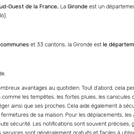
ud-Ouest de la France,
La
Gironde
est un départemen
6).
 communes
et 33 cantons, la Gironde est
le départeme
de.
ombreux avantages au quotidien. Tout d’abord, cela per
mme les tempêtes, les fortes pluies, les canicules ou
téger ainsi que ses proches. Cela aide également à sé
s fermetures de sa maison. Pour les déplacements, les 
oute sécurité. Les notifications sont souvent précises,
s services sont généralement gratuits et faciles à utilise