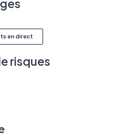
ages
ts en direct
de risques
e