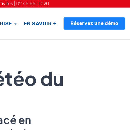
tivités |
02 46 66 00 20
Réservez une démo
RISE
EN SAVOIR +
étéo du
acé en