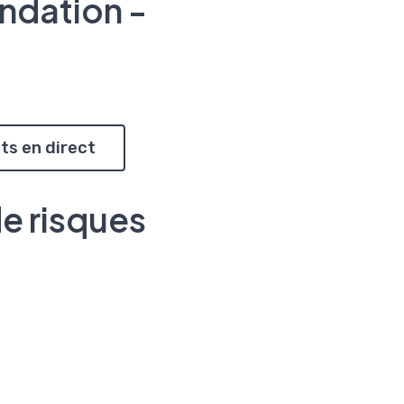
ndation -
ts en direct
de risques