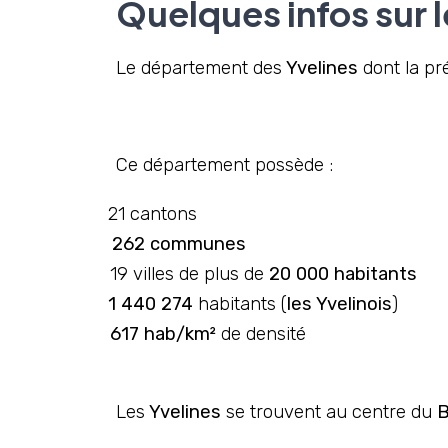
Quelques infos sur 
Le département des
Yvelines
dont la pr
Ce département possède :
21 cantons
262 communes
19 villes de plus de
20 000 habitants
1 440 274
habitants (
les Yvelinois
)
617 hab/km²
de densité
Les
Yvelines
se trouvent au centre du
B