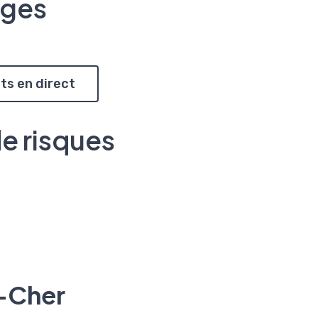
ages
ts en direct
de risques
t-Cher