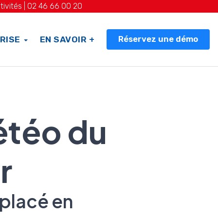
tivités |
02 46 66 00 20
Réservez une démo
RISE
EN SAVOIR +
étéo du
r
 placé en