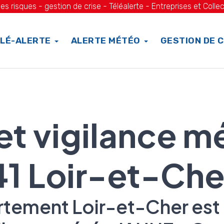
es risques - gestion de crise - Téléalerte - Entreprises et Collec
LÉ-ALERTE
ALERTE MÉTÉO
GESTION DE C
 et vigilance m
41 Loir-et-Che
tement Loir-et-Cher est