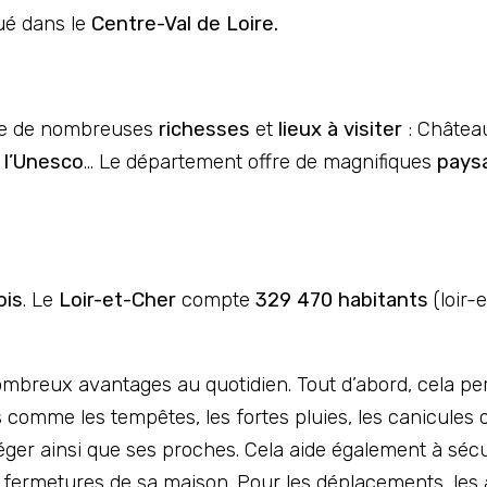
ué dans le
Centre-Val de Loire.
e de nombreuses
richesses
et
lieux à visiter
: Châte
 l’Unesco
… Le département offre de magnifiques
paysa
ois
. Le
Loir-et-Cher
compte
329 470 habitants
(loir-
ombreux avantages au quotidien. Tout d’abord, cela per
mme les tempêtes, les fortes pluies, les canicules ou
téger ainsi que ses proches. Cela aide également à sé
s fermetures de sa maison. Pour les déplacements, les 