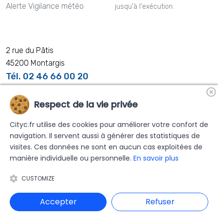
Alerte Vigilance météo
jusqu'à l'exécution.
2 rue du Pâtis
45200 Montargis
Tél. 02 46 66 00 20
Respect de la vie privée
Cityc.fr utilise des cookies pour améliorer votre confort de
Nos distributeurs partenaires
navigation. Il servent aussi à générer des statistiques de
visites. Ces données ne sont en aucun cas exploitées de
manière individuelle ou personnelle.
En savoir plus
CUSTOMIZE
© 2025 CMRP.
Tous droits réservés
Accepter
Refuser
Mentions légales
|
Politique de confidentialité