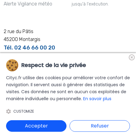
Alerte Vigilance météo
jusqu'à l'exécution.
2 rue du Pâtis
45200 Montargis
Tél. 02 46 66 00 20
Respect de la vie privée
Cityc.fr utilise des cookies pour améliorer votre confort de
Nos distributeurs partenaires
navigation. Il servent aussi à générer des statistiques de
visites. Ces données ne sont en aucun cas exploitées de
manière individuelle ou personnelle.
En savoir plus
CUSTOMIZE
© 2025 CMRP.
Tous droits réservés
Accepter
Refuser
Mentions légales
|
Politique de confidentialité