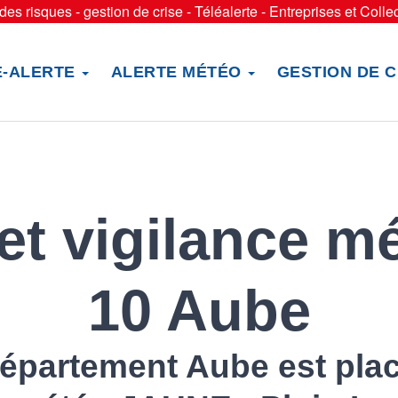
es risques - gestion de crise - Téléalerte - Entreprises et Collec
É-ALERTE
ALERTE MÉTÉO
GESTION DE C
 et vigilance m
10 Aube
épartement Aube est pla