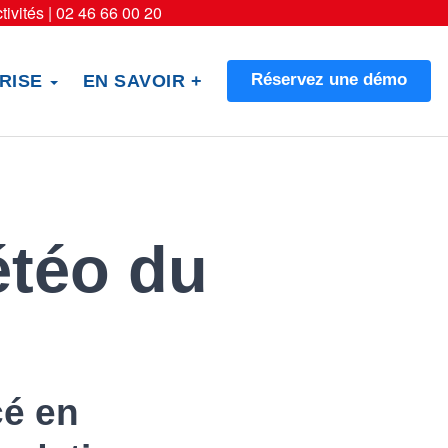
tivités |
02 46 66 00 20
Réservez une démo
RISE
EN SAVOIR +
étéo du
cé en