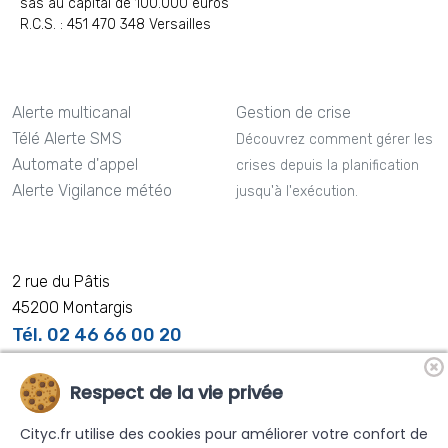
sas au capital de 100.000 euros
R.C.S. : 451 470 348 Versailles
Alerte multicanal
Gestion de crise
Télé Alerte SMS
Découvrez comment gérer les
Automate d'appel
crises depuis la planification
Alerte Vigilance météo
jusqu'à l'exécution.
2 rue du Pâtis
45200 Montargis
Tél. 02 46 66 00 20
Respect de la vie privée
Cityc.fr utilise des cookies pour améliorer votre confort de
Nos distributeurs partenaires