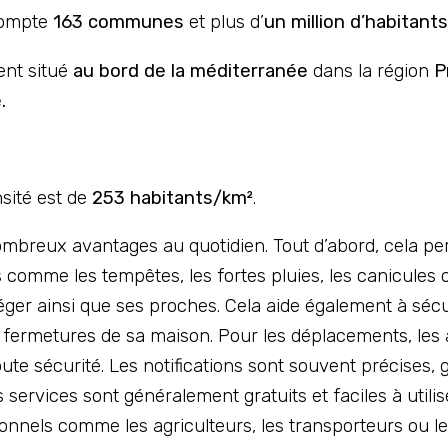
ompte
163 communes
et plus d’
un million d’habitants
ent situé
au bord de la méditerranée
dans la région
P
.
sité est de
253 habitants/km²
.
ombreux avantages au quotidien. Tout d’abord, cela per
mme les tempêtes, les fortes pluies, les canicules ou
téger ainsi que ses proches. Cela aide également à sé
s fermetures de sa maison. Pour les déplacements, les 
oute sécurité. Les notifications sont souvent précises,
s services sont généralement gratuits et faciles à utilise
sionnels comme les agriculteurs, les transporteurs ou 