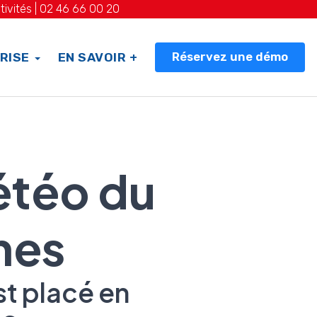
tivités |
02 46 66 00 20
Réservez une démo
RISE
EN SAVOIR +
étéo du
mes
t placé en